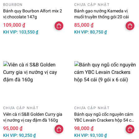
BOURBON
CHƯA CẬP NHẬT
Bánh quy Bourbon Alfort mix 2
Bánh gạo nướng Kameda vị
vị chocolate 147g
muối truyền thống gói 20 cái
109,000 ₫
85,000 ₫
KH VIP: 103,550 ₫
KH VIP: 80,750 ₫
CHƯA CẬP NHẬT
CHƯA CẬP NHẬT
Viên cà ri S&B Golden Curry gia
Bánh quy ngũ cốc nguyên cám
vị nướng vị cay đậm đà 160g
YBC Levain Crackers hộp 54 cái
(9 gói x 6 cái)
95,000 ₫
98,000 ₫
KH VIP: 90,250 ₫
KH VIP: 93,100 ₫