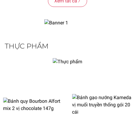
Xem tất cả
THỰC PHẨM