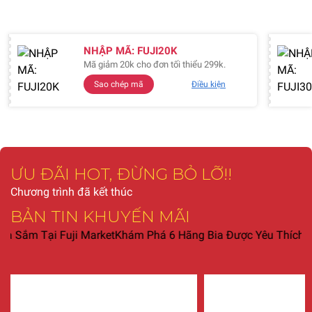
NHẬP MÃ: FUJI20K
Mã giảm 20k cho đơn tối thiểu 299k.
Sao chép mã
Điều kiện
ƯU ĐÃI HOT, ĐỪNG BỎ LỠ!!
Chương trình đã kết thúc
BẢN TIN KHUYẾN MÃI
 Tại Fuji Market
Khám Phá 6 Hãng Bia Được Yêu Thích Nhất Tạ