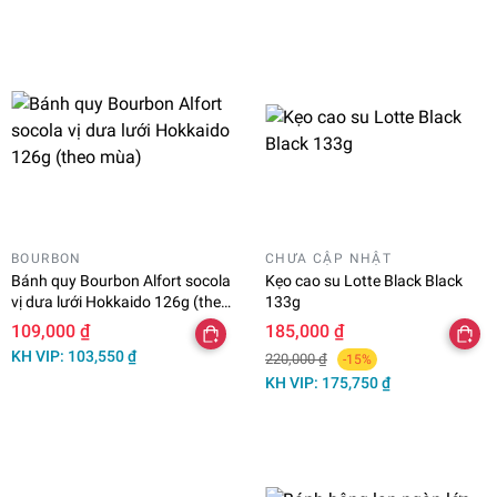
BOURBON
CHƯA CẬP NHẬT
Bánh quy Bourbon Alfort socola
Kẹo cao su Lotte Black Black
vị dưa lưới Hokkaido 126g (theo
133g
mùa)
109,000 ₫
185,000 ₫
KH VIP: 103,550 ₫
220,000 ₫
-15%
KH VIP: 175,750 ₫