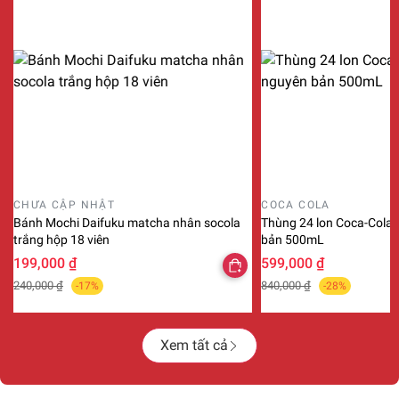
CHƯA CẬP NHẬT
COCA COLA
Bánh Mochi Daifuku matcha nhân socola
Thùng 24 lon Coca-Cola O
trắng hộp 18 viên
bản 500mL
199,000 ₫
599,000 ₫
240,000 ₫
840,000 ₫
-17%
-28%
Xem tất cả