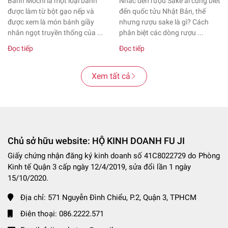
Bánh Mochi là một loại bánh
Nhắc đến rượu Sake ai cũng biết
được làm từ bột gạo nếp và
đến quốc tửu Nhật Bản, thế
được xem là món bánh giầy
nhưng rượu sake là gì? Cách
nhân ngọt truyền thống của ...
phân biệt các dòng rượu ...
Đọc tiếp
Đọc tiếp
Xem tất cả
Chủ sở hữu website: HỘ KINH DOANH FU JI
Giấy chứng nhận đăng ký kinh doanh số 41C8022729 do Phòng
Kinh tế Quận 3 cấp ngày 12/4/2019, sửa đổi lần 1 ngày
15/10/2020.
Địa chỉ:
571 Nguyễn Đình Chiểu, P.2, Quận 3, TPHCM
Điên thoại:
086.2222.571