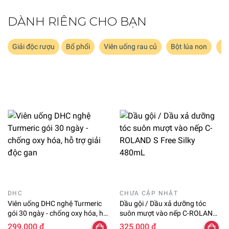
DÀNH RIÊNG CHO BẠN
Giải độc rượu
Bổ phổi
Viên uống rau củ
Bột lúa non
Dư
DHC
CHƯA CẬP NHẬT
Viên uống DHC nghệ Turmeric
Dầu gội / Dầu xả dưỡng tóc
gói 30 ngày - chống oxy hóa, hỗ
suôn mượt vào nếp C-ROLAND
trợ giải độc gan
S Free Silky 480mL
299,000 ₫
325,000 ₫