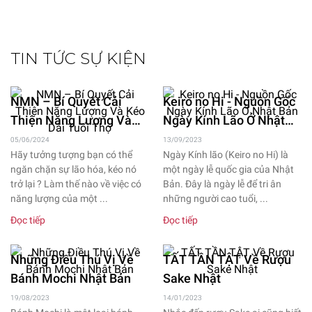
TIN TỨC SỰ KIỆN
NMN – Bí Quyết Cải
Keiro no Hi - Nguồn Gốc
Thiện Năng Lượng Và
Ngày Kính Lão Ở Nhật
Kéo Dài Tuổi Thọ
Bản
05/06/2024
13/09/2023
Hãy tưởng tượng bạn có thể
Ngày Kính lão (Keiro no Hi) là
ngăn chặn sự lão hóa, kéo nó
một ngày lễ quốc gia của Nhật
trở lại ? Làm thế nào về việc có
Bản. Đây là ngày lễ để tri ân
năng lượng của một ...
những người cao tuổi, ...
Đọc tiếp
Đọc tiếp
Những Điều Thú Vị Về
TẤT TẦN TẬT Về Rượu
Bánh Mochi Nhật Bản
Sake Nhật
19/08/2023
14/01/2023