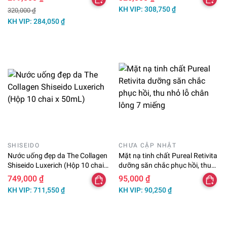
KH VIP: 308,750 ₫
320,000 ₫
KH VIP: 284,050 ₫
SHISEIDO
CHƯA CẬP NHẬT
Nước uống đẹp da The Collagen
Mặt nạ tinh chất Pureal Retivita
Shiseido Luxerich (Hộp 10 chai
dưỡng săn chắc phục hồi, thu
x 50mL)
nhỏ lỗ chân lông 7 miếng
749,000 ₫
95,000 ₫
KH VIP: 711,550 ₫
KH VIP: 90,250 ₫