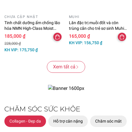
CHƯA CẬP NHẬT
MUHI
Tinh chất dưỡng ẩm chống lão
Lăn đặc trị muỗi đốt và côn
hóa NMN High-Class Moist
trùng cắn cho trẻ sơ sinh Muhi
Essence 60mL
Baby 40mL
185,000 ₫
165,000 ₫
KH VIP: 156,750 ₫
228,000 ₫
KH VIP: 175,750 ₫
Xem tất cả
CHĂM SÓC SỨC KHỎE
Collagen - Đẹp da
Hỗ trợ cân nặng
Chăm sóc mắt